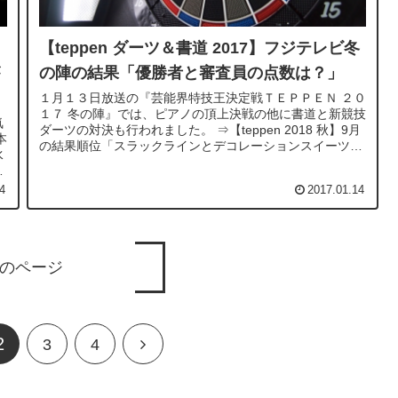
【teppen ダーツ＆書道 2017】フジテレビ冬
の陣の結果「優勝者と審査員の点数は？」
１月１３日放送の『芸能界特技王決定戦ＴＥＰＰＥＮ ２０
１７ 冬の陣』では、ピアノの頂上決戦の他に書道と新競技
気
ダーツの対決も行われました。 ⇒【teppen 2018 秋】9月
本
の結果順位「スラックラインとデコレーションスイーツの
水
優勝者は？」...
ろ
4
2017.01.14
のページ
2
次
3
4
へ