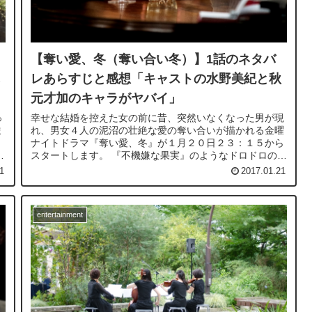
【奪い愛、冬（奪い合い冬）】1話のネタバ
レあらすじと感想「キャストの水野美紀と秋
元才加のキャラがヤバイ」
っ
幸せな結婚を控えた女の前に昔、突然いなくなった男が現
ま
れ、男女４人の泥沼の壮絶な愛の奪い合いが描かれる金曜
ナイトドラマ『奪い愛、冬』が１月２０日２３：１５から
が
スタートします。 『不機嫌な果実』のようなドロドロの展
開になるのか？ ⇒【奪い愛...
1
2017.01.21
entertainment