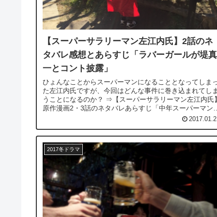
【スーパーサラリーマン左江内氏】2話のネ
タバレ感想とあらすじ「ラバーガールが堤真
一とコント披露」
ひょんなことからスーパーマンになることとなってしま
た左江内氏ですが、今回はどんな事件に巻き込まれてし
うことになるのか？ ⇒【スーパーサラリーマン左江内氏】
原作漫画2・3話のネタバレあらすじ「中年スーパーマン
モテる？」 １月２１日放...
2017.01.2
2017冬ドラマ