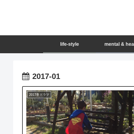
life-style
mental & hea
2017-01
2017冬ドラマ