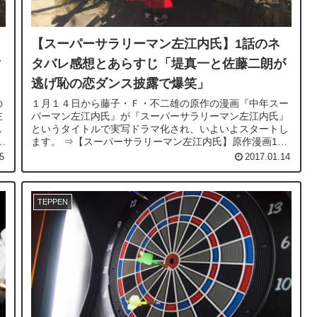
【スーパーサラリーマン左江内氏】1話のネ
マ
タバレ感想とあらすじ「堤真一と佐藤二朗が
逃げ恥の恋ダンス披露で爆笑」
の
１月１４日から藤子・Ｆ・不二雄の原作の漫画『中年スー
左
パーマン左江内氏』が『スーパーサラリーマン左江内氏』
し
というタイトルで実写ドラマ化され、いよいよスタートし
ます。 ⇒【スーパーサラリーマン左江内氏】原作漫画1話
のネタバレあらすじ「はね子が...
5
2017.01.14
TEPPEN