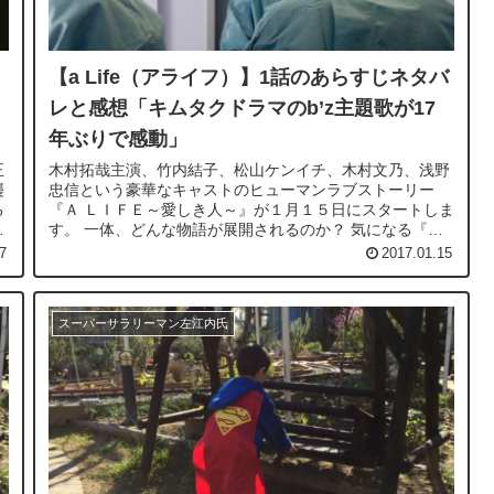
【a Life（アライフ）】1話のあらすじネタバ
レと感想「キムタクドラマのb’z主題歌が17
年ぶりで感動」
正
木村拓哉主演、竹内結子、松山ケンイチ、木村文乃、浅野
襲
忠信という豪華なキャストのヒューマンラブストーリー
る
『Ａ ＬＩＦＥ～愛しき人～』が１月１５日にスタートしま
せ
す。 一体、どんな物語が展開されるのか？ 気になる『Ａ
ＬＩＦＥ～愛しき人～』第...
7
2017.01.15
スーパーサラリーマン左江内氏