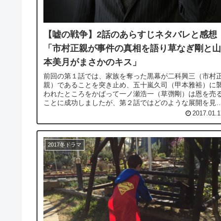
【嘘の戦争】2話のあらすじネタバレと感想
「市村正親が事件の真相を語り草なぎ剛と山
本美月がまさかのキス」
前回の第１話では、家族を奪った黒幕が二科興三（市村
親）であることを突き止め、五十嵐久司（甲本雅裕）に
われたところをかばって一ノ瀬浩一（草彅剛）は恩を売
ことに成功しましたが、第２話ではどのような展開を見
ていくのでしょうか？ ⇒【嘘の...
2017.01.1
2017冬ドラマ