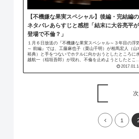
【不機嫌な果実スペシャル】後編・完結編の
ネタバレあらすじと感想「結末に大谷亮平が
登場で不倫？」
１月６日放送の『不機嫌な果実スペシャル～３年目の浮
～ 前編』では、工藤麻也子（栗山千明）が相馬宏人（山
裕典）と手をつないでホテルに向かおうとしたところに
越航一（稲垣吾郎）が現れ、不倫を止めようとしたとこ
で終わりましたが、１月１３日放...
2017.01.1
次
前
1
へ