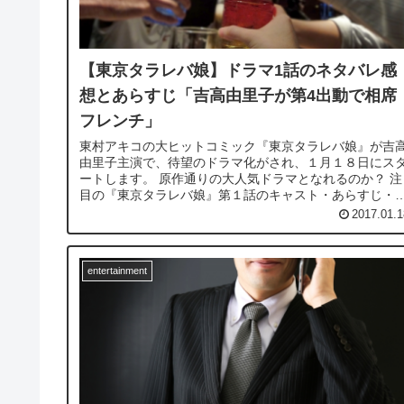
【東京タラレバ娘】ドラマ1話のネタバレ感
想とあらすじ「吉高由里子が第4出動で相席
フレンチ」
東村アキコの大ヒットコミック『東京タラレバ娘』が吉
由里子主演で、待望のドラマ化がされ、１月１８日にス
ートします。 原作通りの大人気ドラマとなれるのか？ 注
目の『東京タラレバ娘』第１話のキャスト・あらすじ・
想をネタバレでお届けしてい...
2017.01.1
entertainment