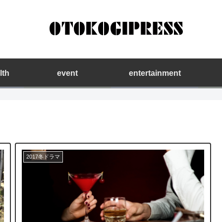
lth
event
entertainment
2017冬ドラマ