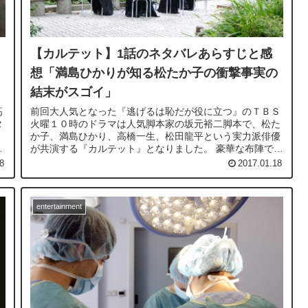
【カルテット】1話のネタバレあらすじと感
想「満島ひかりが知る松たか子の衝撃事実の
結末がスゴイ」
高
前回大人気となった『逃げるは恥だが役に立つ』のＴＢＳ
タ
火曜１０時のドラマは人気脚本家の坂元裕二脚本で、松た
か子、満島ひかり、高橋一生、松田龍平という実力派俳優
感
が共演する『カルテット』となりました。 豪華な布陣で前
回の人気を引き継ぐことができ...
8
2017.01.18
entertainment