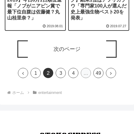
報「ノブがニアピン賞で
ウ「専門家100人が選んだ
最下位自腹は佐藤健？丸
史上最強生物ベスト20を
山桂里奈？」
発表」
2019.08.01
2019.07.27
次のページ
2
前
次
1
3
4
…
49
へ
へ
ホーム
entertainment