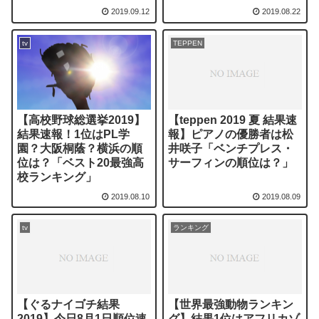
2019.09.12
2019.08.22
tv
TEPPEN
【teppen 2019 夏 結果速
【高校野球総選挙2019】
報】ピアノの優勝者は松
結果速報！1位はPL学
井咲子「ベンチプレス・
園？大阪桐蔭？横浜の順
サーフィンの順位は？」
位は？「ベスト20最強高
校ランキング」
2019.08.10
2019.08.09
tv
ランキング
【ぐるナイゴチ結果
【世界最強動物ランキン
2019】今日8月1日順位速
グ】結果1位はアフリカゾ