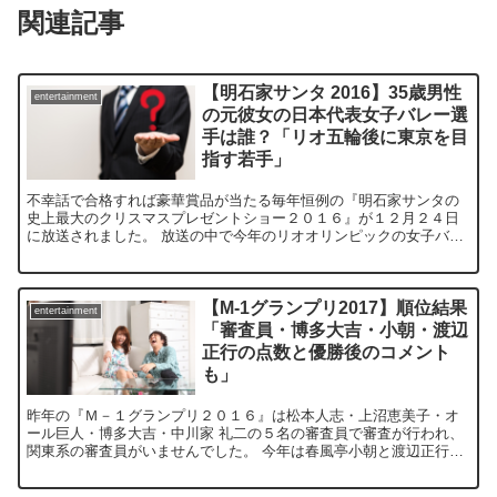
関連記事
【明石家サンタ 2016】35歳男性
entertainment
の元彼女の日本代表女子バレー選
手は誰？「リオ五輪後に東京を目
指す若手」
不幸話で合格すれば豪華賞品が当たる毎年恒例の『明石家サンタの
史上最大のクリスマスプレゼントショー２０１６』が１２月２４日
に放送されました。 放送の中で今年のリオオリンピックの女子バレ
ーの日本代表選手と付き合っていたという大阪府にお住いの３...
【M-1グランプリ2017】順位結果
entertainment
「審査員・博多大吉・小朝・渡辺
正行の点数と優勝後のコメント
も」
昨年の『Ｍ－１グランプリ２０１６』は松本人志・上沼恵美子・オ
ール巨人・博多大吉・中川家 礼二の５名の審査員で審査が行われ、
関東系の審査員がいませんでした。 今年は春風亭小朝と渡辺正行が
『Ｍ－１グランプリ２０１７』で、審査員として復活し、関...