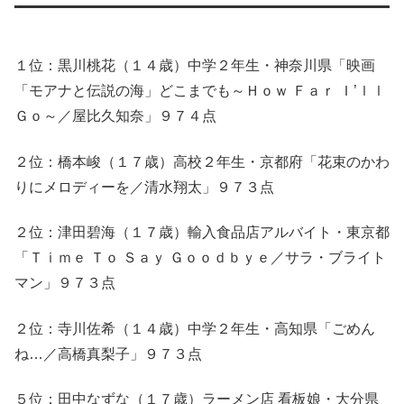
１位：黒川桃花（１４歳）中学２年生・神奈川県「映画
「モアナと伝説の海」どこまでも～Ｈｏｗ Ｆａｒ Ｉ’ｌｌ
Ｇｏ～／屋比久知奈」９７４点
２位：橋本峻（１７歳）高校２年生・京都府「花束のかわ
りにメロディーを／清水翔太」９７３点
２位：津田碧海（１７歳）輸入食品店アルバイト・東京都
「Ｔｉｍｅ Ｔｏ Ｓａｙ Ｇｏｏｄｂｙｅ／サラ・ブライト
マン」９７３点
２位：寺川佐希（１４歳）中学２年生・高知県「ごめん
ね…／高橋真梨子」９７３点
５位：田中なずな（１７歳）ラーメン店 看板娘・大分県