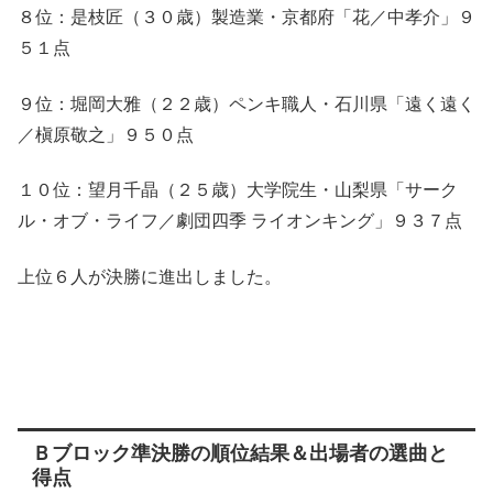
８位：是枝匠（３０歳）製造業・京都府「花／中孝介」９
５１点
９位：堀岡大雅（２２歳）ペンキ職人・石川県「遠く遠く
／槇原敬之」９５０点
１０位：望月千晶（２５歳）大学院生・山梨県「サーク
ル・オブ・ライフ／劇団四季 ライオンキング」９３７点
上位６人が決勝に進出しました。
Ｂブロック準決勝の順位結果＆出場者の選曲と
得点