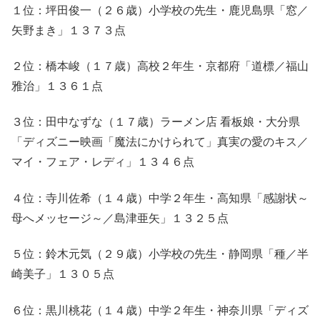
１位：坪田俊一（２６歳）小学校の先生・鹿児島県「窓／
矢野まき」１３７３点
２位：橋本峻（１７歳）高校２年生・京都府「道標／福山
雅治」１３６１点
３位：田中なずな（１７歳）ラーメン店 看板娘・大分県
「ディズニー映画「魔法にかけられて」真実の愛のキス／
マイ・フェア・レディ」１３４６点
４位：寺川佐希（１４歳）中学２年生・高知県「感謝状～
母へメッセージ～／島津亜矢」１３２５点
５位：鈴木元気（２９歳）小学校の先生・静岡県「種／半
崎美子」１３０５点
６位：黒川桃花（１４歳）中学２年生・神奈川県「ディズ