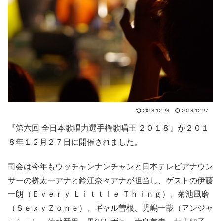
2018.12.28
2018.12.27
『第六回 全日本歌唱力選手権歌唱王 ２０１８』が２０１
８年１２月２７日に開催されました。
司会は今年もウッチャンナンチャンと日本テレビアナウン
サーの桝太一アナと鈴江奈々アナが担当し、ゲストの伊藤
一朗（Ｅｖｅｒｙ Ｌｉｔｔｌｅ Ｔｈｉｎｇ）、菊池風磨
（ＳｅｘｙＺｏｎｅ）、ギャル曽根、児嶋一哉（アンジャ