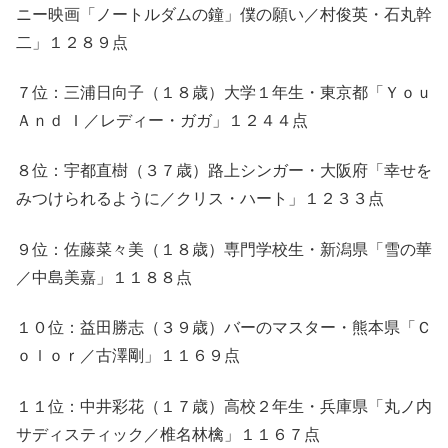
ニー映画「ノートルダムの鐘」僕の願い／村俊英・石丸幹
二」１２８９点
７位：三浦日向子（１８歳）大学１年生・東京都「Ｙｏｕ
Ａｎｄ Ｉ／レディー・ガガ」１２４４点
８位：宇都直樹（３７歳）路上シンガー・大阪府「幸せを
みつけられるように／クリス・ハート」１２３３点
９位：佐藤菜々美（１８歳）専門学校生・新潟県「雪の華
／中島美嘉」１１８８点
１０位：益田勝志（３９歳）バーのマスター・熊本県「Ｃ
ｏｌｏｒ／古澤剛」１１６９点
１１位：中井彩花（１７歳）高校２年生・兵庫県「丸ノ内
サディスティック／椎名林檎」１１６７点