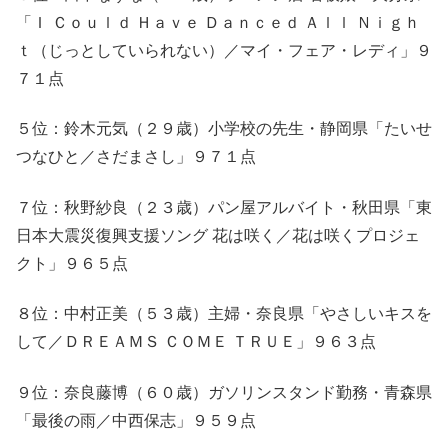
「Ｉ Ｃｏｕｌｄ Ｈａｖｅ Ｄａｎｃｅｄ Ａｌｌ Ｎｉｇｈ
ｔ（じっとしていられない）／マイ・フェア・レディ」９
７１点
５位：鈴木元気（２９歳）小学校の先生・静岡県「たいせ
つなひと／さだまさし」９７１点
７位：秋野紗良（２３歳）パン屋アルバイト・秋田県「東
日本大震災復興支援ソング 花は咲く／花は咲くプロジェ
クト」９６５点
８位：中村正美（５３歳）主婦・奈良県「やさしいキスを
して／ＤＲＥＡＭＳ ＣＯＭＥ ＴＲＵＥ」９６３点
９位：奈良藤博（６０歳）ガソリンスタンド勤務・青森県
「最後の雨／中西保志」９５９点