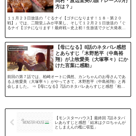
岡村・渡辺直美の誰？レースの行
方は？」
１１月２３日放送の『ぐるナイ【ゴチになります！１８・第２０
戦】』では、二階堂ふみが卒業し、そして１２月２１日放送の『ぐ
るナイ【ゴチになります！最終戦～史上初！生放送でクビ大発表！
大精算ＳＰ今年は２人クビ】』では、史上初の生放送で、２人のク
ビ...
【母になる】8話のネタバレ感想
entertainment
とあらすじ「木野愁平（中島裕
翔）が上牧愛美（大塚寧々）にか
けた言葉に感動」
前回の第７話では、柏崎オートに偶然、カンちゃんのお母さんであ
る上牧愛美（大塚寧々）がやってきて、木野愁平（中島裕翔）と再
会しました。 ⇒【母になる】7話のネタバレあらすじと感想「柏崎
結衣（沢尻エリカ）と門倉麻子（小池栄子）の母親対決の演技...
【モンスターハウス】最終回 7話ネタバ
レあらすじと感想「結末はクロちゃんが
としまえんの檻に収監」