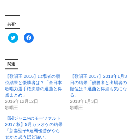
共有:
ク
F
リ
a
ッ
c
ク
e
し
b
て
o
T
o
関連
w
k
i
で
t
共
【歌唱王 2016】出場者の順
【歌唱王 2017】2018年1月3
t
有
e
す
位結果と優勝者は？「全日本
日の結果「優勝者と出場者の
r
る
歌唱力選手権決勝の選曲と得
順位は？選曲と得点も気にな
で
に
共
は
点まとめ」
る」
有
ク
2016年12月12日
2018年1月3日
(
リ
新
ッ
歌唱王
歌唱王
し
ク
い
し
ウ
て
【関ジャニ∞のモーツァルト
ィ
く
2017 秋】9月カラオケの結果
ン
だ
ド
さ
「新妻聖子5連覇優勝がやら
ウ
い
せかと思うほど強い」
で
(