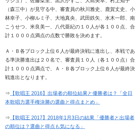
ッシュ）、佐藤栞里、黒沢かずこ、大島美幸、村上知子
（森三中）が見守る中、審査員の秋川雅史、鹿賀丈史、小
林幸子、小柳ルミ子、大地真央、武田鉄矢、水木一郎、南
こうせつ、米良美一、八代亜紀の１０人が各１００点、合
計１０００点満点の点数で勝敗を決めます。
Ａ・Ｂ各ブロック上位６人が最終決戦に進出し、本戦であ
る準決勝進出は２０名で、審査員１０人（各１００点）合
計１０００点満点で、Ａ・Ｂ各ブロック上位６人が最終決
戦進出となります。
⇒
【歌唱王 2016】出場者の順位結果と優勝者は？「全日
本歌唱力選手権決勝の選曲と得点まとめ」
⇒
【歌唱王 2017】2018年1月3日の結果「優勝者と出場者
の順位は？選曲と得点も気になる」