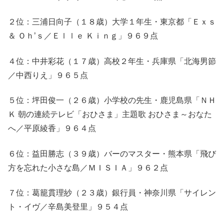
２位：三浦日向子（１８歳）大学１年生・東京都「Ｅｘｓ
＆ Ｏｈ’ｓ／Ｅｌｌｅ Ｋｉｎｇ」９６９点
４位：中井彩花（１７歳）高校２年生・兵庫県「北海男節
／中西りえ」９６５点
５位：坪田俊一（２６歳）小学校の先生・鹿児島県「ＮＨ
Ｋ 朝の連続テレビ「おひさま」主題歌 おひさま～おなた
へ／平原綾香」９６４点
６位：益田勝志（３９歳）バーのマスター・熊本県「飛び
方を忘れた小さな島／ＭＩＳＩＡ」９６２点
７位：葛籠貫理紗（２３歳）銀行員・神奈川県「サイレン
ト・イヴ／辛島美登里」９５４点