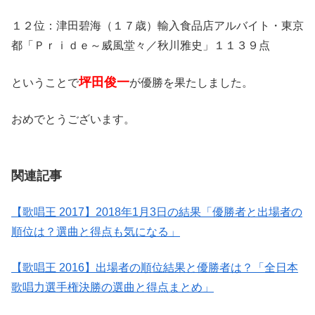
１２位：津田碧海（１７歳）輸入食品店アルバイト・東京
都「Ｐｒｉｄｅ～威風堂々／秋川雅史」１１３９点
坪田俊一
ということで
が優勝を果たしました。
おめでとうございます。
関連記事
【歌唱王 2017】2018年1月3日の結果「優勝者と出場者の
順位は？選曲と得点も気になる」
【歌唱王 2016】出場者の順位結果と優勝者は？「全日本
歌唱力選手権決勝の選曲と得点まとめ」