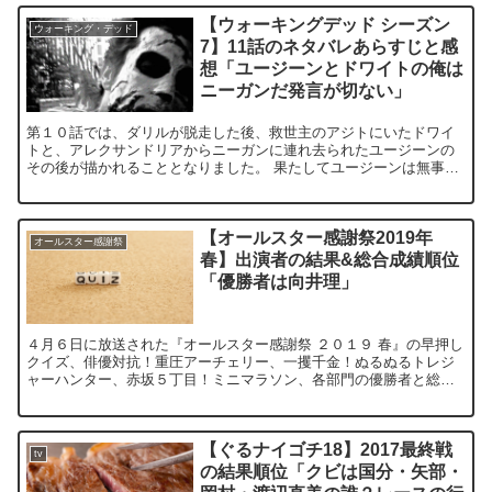
【ウォーキングデッド シーズン
ウォーキング・デッド
7】11話のネタバレあらすじと感
想「ユージーンとドワイトの俺は
ニーガンだ発言が切ない」
第１０話では、ダリルが脱走した後、救世主のアジトにいたドワイ
トと、アレクサンドリアからニーガンに連れ去られたユージーンの
その後が描かれることとなりました。 果たしてユージーンは無事な
のか？ 続きが気になる『ウォーキング・デッド シーズン...
【オールスター感謝祭2019年
オールスター感謝祭
春】出演者の結果&総合成績順位
「優勝者は向井理」
４月６日に放送された『オールスター感謝祭 ２０１９ 春』の早押し
クイズ、俳優対抗！重圧アーチェリー、一攫千金！ぬるぬるトレジ
ャーハンター、赤坂５丁目！ミニマラソン、各部門の優勝者と総合
順位の結果をネタバレで、お届けしていきたいと思います。 ...
【ぐるナイゴチ18】2017最終戦
tv
の結果順位「クビは国分・矢部・