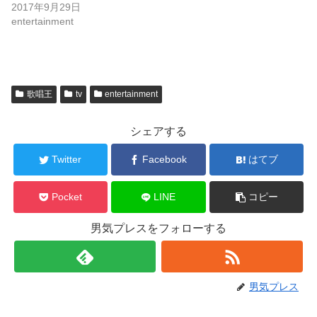
開
新
2017年9月29日
き
し
entertainment
ま
い
す
ウ
)
ィ
ン
ド
ウ
で
開
歌唱王
tv
entertainment
き
ま
す
)
シェアする
Twitter
Facebook
はてブ
Pocket
LINE
コピー
男気プレスをフォローする
男気プレス