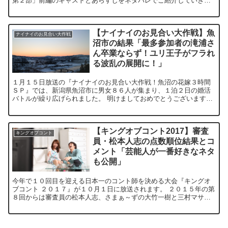
第２部」前編のキャストとあらすじをネタバレでご紹介していきた
いと思います。 ドラマと原作の違いを感じながらご覧下...
【ナイナイのお見合い大作戦】魚
ナイナイのお見合い大作戦
沼市の結果「最多参加者の滝浦さ
ん卒業ならず！ユリ王子がフラれ
る波乱の展開に！」
１月１５日放送の『ナイナイのお見合い大作戦！魚沼の花嫁３時間
ＳＰ』では、新潟県魚沼市に男女８６人が集まり、１泊２日の婚活
バトルが繰り広げられました。 明けましておめでとうございます🎍
⛩✨今年も1組でも多くのカップルが誕生するようスタッフ一...
【キングオブコント2017】審査
キングオブコント
員・松本人志の点数順位結果とコ
メント「芸能人が一番好きなネタ
も公開」
今年で１０回目を迎える日本一のコント師を決める大会『キングオ
ブコント ２０１７』が１０月１日に放送されます。 ２０１５年の第
８回からは審査員の松本人志、さまぁ～ずの大竹一樹と三村マサカ
ズ、バナナマンの設楽統と日村勇紀の５人が審査することに...