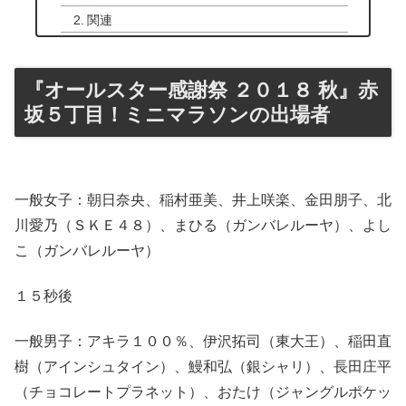
関連
『オールスター感謝祭 ２０１８ 秋』赤
坂５丁目！ミニマラソンの出場者
一般女子：朝日奈央、稲村亜美、井上咲楽、金田朋子、北
川愛乃（ＳＫＥ４８）、まひる（ガンバレルーヤ）、よし
こ（ガンバレルーヤ）
１５秒後
一般男子：アキラ１００％、伊沢拓司（東大王）、稲田直
樹（アインシュタイン）、鰻和弘（銀シャリ）、長田庄平
（チョコレートプラネット）、おたけ（ジャングルポケッ