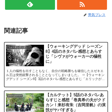
男気プレス
関連記事
【ウォーキングデッド シーズン
ウォーキング・デッド
8】4話のネタバレ感想とあらす
じ「シヴァがウォーカーの犠牲
に」
１人の犠牲を出すこともなく、自分の戦略勝ちを確信したエゼキエ
ル王は突然銃撃されることとなってしまいました。 ⇒【ウォーキン
グデッド シーズン8】3話のネタバレ感想とあらすじ「エリックがウ
ォーカーに転化」 このままエゼキエル王とキャロルは...
【カルテット】5話のネタバレあ
entertainment
らすじと感想「巻真希の夫がクド
カン！来杉有朱（吉岡里帆）の演
技がヤバすぎる」