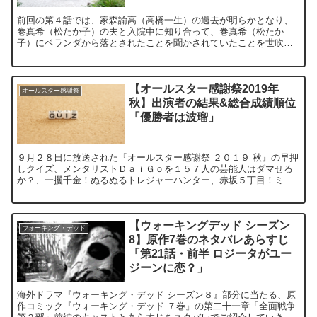
前回の第４話では、家森諭高（高橋一生）の過去が明らかとなり、
巻真希（松たか子）の夫と入院中に知り合って、巻真希（松たか
子）にベランダから落とされたことを聞かされていたことを世吹す
ずめ（満島ひかり）に話しました。 ⇒【カルテット】4話のネタ...
【オールスター感謝祭2019年
オールスター感謝祭
秋】出演者の結果&総合成績順位
「優勝者は波瑠」
９月２８日に放送された『オールスター感謝祭 ２０１９ 秋』の早押
しクイズ、メンタリストＤａｉＧｏを１５７人の芸能人はダマせる
か？、一攫千金！ぬるぬるトレジャーハンター、赤坂５丁目！ミニ
マラソン、イケメンまばたき我慢対決、ドボンで発射！新ドラ...
【ウォーキングデッド シーズン
ウォーキング・デッド
8】原作7巻のネタバレあらすじ
「第21話・前半 ロジータがユー
ジーンに恋？」
海外ドラマ『ウォーキング・デッド シーズン８』部分に当たる、原
作コミック『ウォーキング・デッド ７巻』の第二十一章「全面戦争