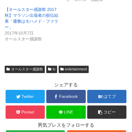
し
ク
い
し
ウ
て
【オールスター感謝祭 2017
ィ
く
秋】マラソン出場者の順位結
ン
だ
ド
さ
果「優勝はモハメド・ファラ
ウ
い
ー」
で
(
開
新
2017年10月7日
き
し
オールスター感謝祭
ま
い
す
ウ
)
ィ
ン
ド
ウ
で
開
オールスター感謝祭
tv
entertainment
き
ま
す
)
シェアする
Twitter
Facebook
はてブ
Pocket
LINE
コピー
男気プレスをフォローする