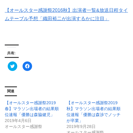
【オールスター感謝祭2016秋】出演者一覧&放送日程タイ
ムテーブル予想「織田裕二が出演するかに注目」
共有:
ク
F
リ
a
ッ
c
ク
e
し
b
て
o
T
o
関連
w
k
i
で
t
共
【オールスター感謝祭2019
【オールスター感謝祭2019
t
有
e
す
春】マラソン出場者の結果順
秋】マラソン出場者の結果順
r
る
位速報「優勝は森脇健児」
位速報「優勝は森渉でノッチ
で
に
共
は
2019年4月6日
が卒業」
有
ク
オールスター感謝祭
2019年9月28日
(
リ
新
ッ
オールスター感謝祭