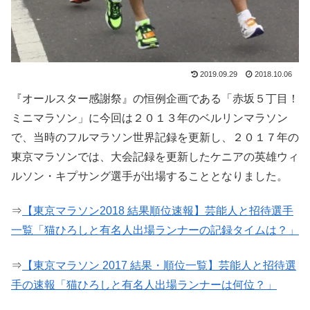
2019.09.29
2018.10.06
『オールスター感謝祭』の恒例企画である「赤坂５丁目！
ミニマラソン」に今回は２０１３年のベルリンマラソン
で、当時のフルマラソン世界記録を更新し、２０１７年の
東京マラソンでは、大会記録を更新したケニアの英雄ウィ
ルソン・キプサング選手が出場することとなりました。
⇒
【東京マラソン2018 結果順位速報】芸能人と招待選手
一覧「猫ひろしと有名人出場ランナーの記録タイムは？」
⇒
【東京マラソン 2017 結果・順位一覧】芸能人と招待選
手の速報「猫ひろしと有名人出場ランナーは何位？」