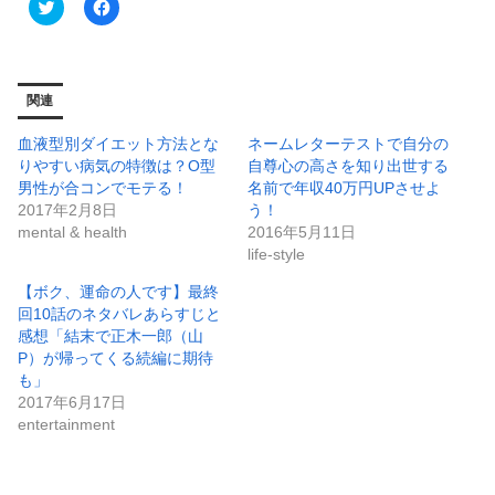
ク
F
リ
a
ッ
c
ク
e
し
b
て
o
T
o
関連
w
k
i
で
t
共
血液型別ダイエット方法とな
ネームレターテストで自分の
t
有
e
す
りやすい病気の特徴は？O型
自尊心の高さを知り出世する
r
る
男性が合コンでモテる！
名前で年収40万円UPさせよ
で
に
共
は
2017年2月8日
う！
有
ク
mental & health
2016年5月11日
(
リ
新
ッ
life-style
し
ク
い
し
ウ
て
【ボク、運命の人です】最終
ィ
く
回10話のネタバレあらすじと
ン
だ
ド
さ
感想「結末で正木一郎（山
ウ
い
P）が帰ってくる続編に期待
で
(
開
新
も」
き
し
2017年6月17日
ま
い
す
ウ
entertainment
)
ィ
ン
ド
ウ
で