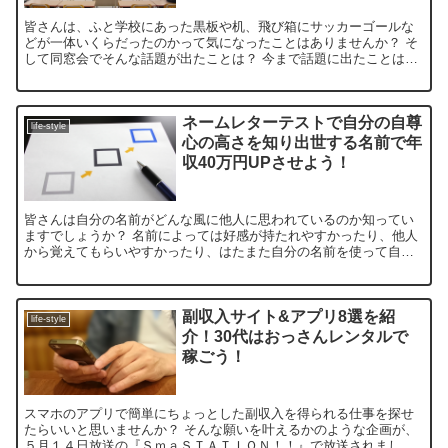
皆さんは、ふと学校にあった黒板や机、飛び箱にサッカーゴールな
どが一体いくらだったのかって気になったことはありませんか？ そ
して同窓会でそんな話題が出たことは？ 今まで話題に出たことはな
くてもこれを知っておけば今後、自慢げに語ることができ...
ネームレターテストで自分の自尊
life-style
心の高さを知り出世する名前で年
収40万円UPさせよう！
皆さんは自分の名前がどんな風に他人に思われているのか知ってい
ますでしょうか？ 名前によっては好感が持たれやすかったり、他人
から覚えてもらいやすかったり、はたまた自分の名前を使って自分
の自尊心が知れたりと、名前一つでいろんなことに影響を及ぼ...
副収入サイト&アプリ8選を紹
life-style
介！30代はおっさんレンタルで
稼ごう！
スマホのアプリで簡単にちょっとした副収入を得られる仕事を探せ
たらいいと思いませんか？ そんな願いを叶えるかのような企画が、
５月１４日放送の『ＳｍａＳＴＡＴＩＯＮ！！』で放送されまし