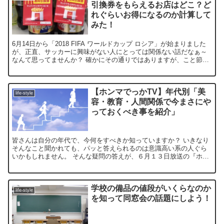
引換券をもらえるお店はどこ？ど
れぐらいお得になるのか計算して
みた！
6月14日から「2018 FIFA ワールドカップ ロシア」が始まりました
が、正直、サッカーに興味がない人にとっては関係ない話だなぁ～
なんて思ってませんか？ 確かにその通りではありますが、こと節約
に関しては、このようなビッグイベントは思わ...
【ホンマでっかTV】年代別「美
life-style
容・教育・人間関係で今まさにや
っておくべき事を紹介」
皆さんは自分の年代で、今何をすべきか知っていますか？ いきなり
そんなこと聞かれても、パッと答えられるのは意識高い系の人ぐら
いかもしれません。 そんな疑問の答えが、６月１３日放送の『ホン
マでっか！？ＴＶ』の年代別で「美容」「教育」「人間関...
学校の備品の値段がいくらなのか
life-style
を知って同窓会の話題にしよう！