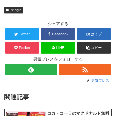
開
き
ま
life-style
す
)
シェアする
Twitter
Facebook
はてブ
Pocket
LINE
コピー
男気プレスをフォローする
男気プレス
関連記事
コカ・コーラのマクドナルド無料
life-style