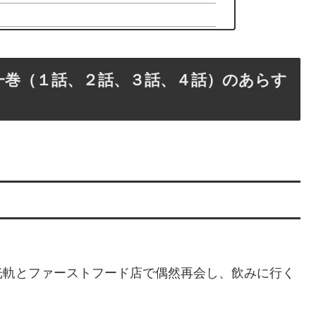
一巻（１話、２話、３話、４話）のあらす
光軌とファーストフード店で偶然再会し、飲みに行く