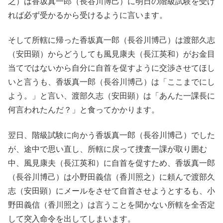
之）は香坂真一郎（長谷川博己）に明日の階級試験を受け
れば必ず受かるから受けるように言います。
そして所轄に帰った香坂真一郎（長谷川博己）は渡部久志
（安田顕）からどうしても風見康夫（長江英和）がお金目
当てではないから自分に自首を促すように交渉させてほし
いと言うも、香坂真一郎（長谷川博己）は「ここまでにし
よう。」と言い、渡部久志（安田顕）は「あんた一課長に
何言われたんだ？」と食ってかかります。
翌日、階級試験に向かう香坂真一郎（長谷川博己）でした
が、途中で思い直し、所轄に戻って捜査一課が取り囲む
中、風見康夫（長江英和）に自首を促すため、香坂真一郎
（長谷川博己）は小野田義信（香川照之）に頼んで渡部久
志（安田顕）にメールをさせて自首させようとするも、小
野田義信（香川照之）は言うことを聞かない所轄を全否定
して突入命令を出してしまいます。