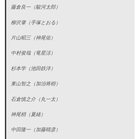
藤倉良一（駿河太郎）
柳沢肇（手塚とおる）
片山昭三（神尾佑）
中村俊哉（竜星涼）
杉本学（池田鉄洋）
東山智之（加治将樹）
石倉慎之介（丸一太）
神尾梢（夏緒）
中田隆一（加藤晴彦）