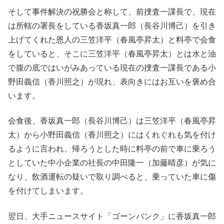
そして事件解決の祝勝会と称して、前捜査一課長で、現在
は所轄の署長をしている香坂真一郎（長谷川博己）を引き
上げてくれた恩人の三笠洋平（春風亭昇太）と料亭で会食
をしていると、そこに三笠洋平（春風亭昇太）とは水と油
で腹の底ではいがみあっている現在の捜査一課長である小
野田義信（香川照之）が現れ、表向きにはお互いを褒め合
います。
会食後、香坂真一郎（長谷川博己）は三笠洋平（春風亭昇
太）から小野田義信（香川照之）にはくれぐれも気を付け
るように言われ、帰ろうとした時に料亭の前で車に乗ろう
としていた中小企業の社長の中田隆一（加藤晴彦）が気に
なり、飲酒運転の疑いで取り調べると、乗っていた車に傷
を付けてしまいます。
翌日、大手ニュースサイト「ゴーンバンク」に香坂真一郎