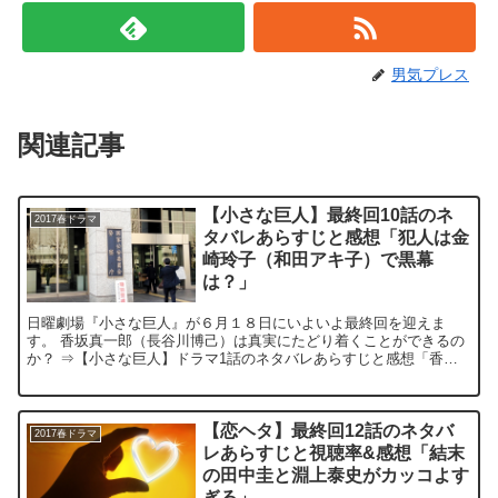
男気プレス
関連記事
【小さな巨人】最終回10話のネ
2017春ドラマ
タバレあらすじと感想「犯人は金
崎玲子（和田アキ子）で黒幕
は？」
日曜劇場『小さな巨人』が６月１８日にいよいよ最終回を迎えま
す。 香坂真一郎（長谷川博己）は真実にたどり着くことができるの
か？ ⇒【小さな巨人】ドラマ1話のネタバレあらすじと感想「香川
照之が半沢直樹の大和田常務ばりに嫌な上司を怪演」 『...
【恋ヘタ】最終回12話のネタバ
2017春ドラマ
レあらすじと視聴率&感想「結末
の田中圭と淵上泰史がカッコよす
ぎる」