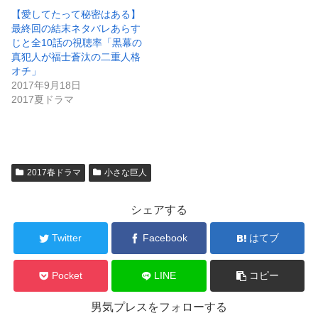
い
し
ウ
て
【愛してたって秘密はある】
ィ
く
最終回の結末ネタバレあらす
ン
だ
ド
さ
じと全10話の視聴率「黒幕の
ウ
い
真犯人が福士蒼汰の二重人格
で
(
開
新
オチ」
き
し
2017年9月18日
ま
い
す
ウ
2017夏ドラマ
)
ィ
ン
ド
ウ
で
開
き
ま
2017春ドラマ
小さな巨人
す
)
シェアする
Twitter
Facebook
はてブ
Pocket
LINE
コピー
男気プレスをフォローする