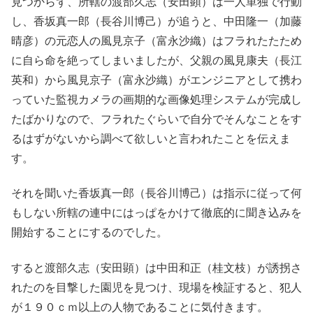
見つからず、所轄の渡部久志（安田顕）は一人単独で行動
し、香坂真一郎（長谷川博己）が追うと、中田隆一（加藤
晴彦）の元恋人の風見京子（富永沙織）はフラれたたため
に自ら命を絶ってしまいましたが、父親の風見康夫（長江
英和）から風見京子（富永沙織）がエンジニアとして携わ
っていた監視カメラの画期的な画像処理システムが完成し
たばかりなので、フラれたぐらいで自分でそんなことをす
るはずがないから調べて欲しいと言われたことを伝えま
す。
それを聞いた香坂真一郎（長谷川博己）は指示に従って何
もしない所轄の連中にはっぱをかけて徹底的に聞き込みを
開始することにするのでした。
すると渡部久志（安田顕）は中田和正（桂文枝）が誘拐さ
れたのを目撃した園児を見つけ、現場を検証すると、犯人
が１９０ｃｍ以上の人物であることに気付きます。