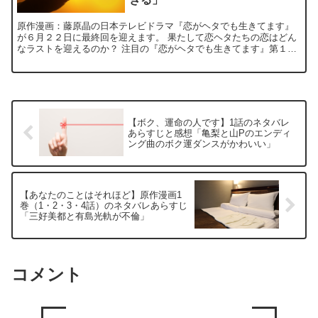
原作漫画：藤原晶の日本テレビドラマ『恋がヘタでも生きてます』
が６月２２日に最終回を迎えます。 果たして恋ヘタたちの恋はどん
なラストを迎えるのか？ 注目の『恋がヘタでも生きてます』第１２
話 最終回のキャスト／あらすじ／視聴率／感想をネタバ...
【ボク、運命の人です】1話のネタバレ
あらすじと感想「亀梨と山Pのエンディ
ング曲のボク運ダンスがかわいい」
【あなたのことはそれほど】原作漫画1
巻（1・2・3・4話）のネタバレあらすじ
「三好美都と有島光軌が不倫」
コメント