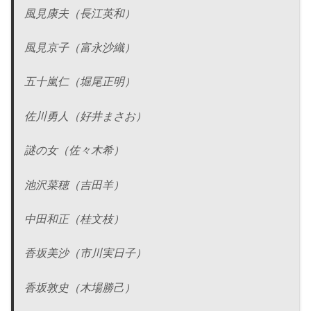
風見康夫（長江英和）
風見京子（富永沙織）
五十嵐仁（堀尾正明）
佐川勇人（好井まさお）
謎の女（佐々木希）
池沢菜穂（吉田羊）
中田和正（桂文枝）
香坂美沙（市川実日子）
香坂敦史（木場勝己）