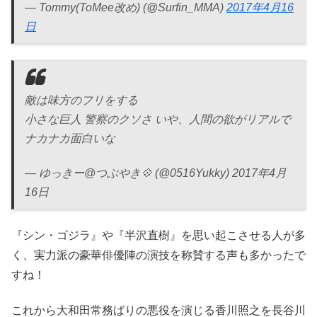
— Tommy(ToMee改め) (@Surfin_MMA)
2017年4月16
日
敵は味方のフリをする
小さな巨人 警察のクソさ いや、人間の欲がリアルで
ナカナカ面白いな
— ゆっきー@つぶやき💠 (@0516Yukky) 2017年4月
16日
『シン・ゴジラ』や『半沢直樹』を思い起こさせる人が多
く、実力派の豪華俳優陣の演技を称賛する声も多かったで
すね！
これから大和田常務ばりの悪役を演じる香川照之を長谷川