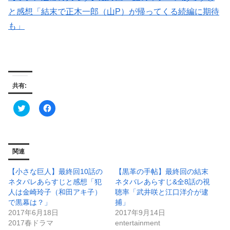
と感想「結末で正木一郎（山P）が帰ってくる続編に期待
も」
共有:
ク
F
リ
a
ッ
c
ク
e
し
b
て
o
T
o
関連
w
k
i
で
t
共
【小さな巨人】最終回10話の
【黒革の手帖】最終回の結末
t
有
e
す
ネタバレあらすじと感想「犯
ネタバレあらすじ&全8話の視
r
る
人は金崎玲子（和田アキ子）
聴率「武井咲と江口洋介が逮
で
に
共
は
で黒幕は？」
捕」
有
ク
2017年6月18日
2017年9月14日
(
リ
新
ッ
2017春ドラマ
entertainment
し
ク