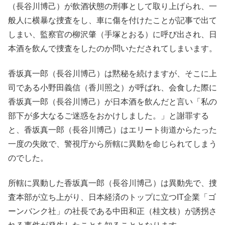
（長谷川博己）が飲酒状態の刑事として取り上げられ、一
般人に横暴な捜査をし、車に傷を付けたことが記事で出て
しまい、監察官の柳沢肇（手塚とおる）に呼び出され、日
本酒を飲んで捜査をしたのか問いただされてしまいます。
香坂真一郎（長谷川博己）は黙秘を続けますが、そこに上
司である小野田義信（香川照之）が呼ばれ、会食した際に
香坂真一郎（長谷川博己）が日本酒を飲んだと言い「私の
部下が多大なるご迷惑をおかけしました。」と謝罪する
と、香坂真一郎（長谷川博己）はエリート街道からたった
一度の失敗で、警視庁から所轄に異動を命じられてしまう
のでした。
所轄に異動した香坂真一郎（長谷川博己）は異動先で、捜
査本部が立ち上がり、日本経済のトップに立つIT企業「ゴ
ーンバンク社」の社長である中田和正（桂文枝）が誘拐さ