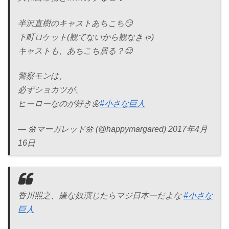
半沢直樹のキャストあちこち😏
下町ロケット(観てないから観なきゃ)
キャストも、あちこち居る？😌
警察モンは、
必ずショカツが、
ヒーローなのが好き🌼
#小さな巨人
— 🌼マーガレッド🌼 (@happymargared) 2017年4月
16日
香川照之、嫌な奴演じたらマジ日本一だよな
#小さな
巨人