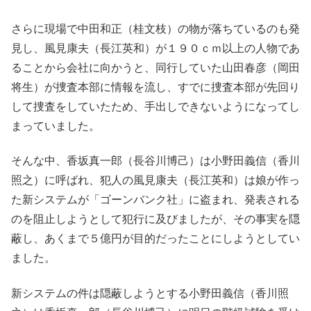
さらに現場で中田和正（桂文枝）の物が落ちているのも発
見し、風見康夫（長江英和）が１９０ｃｍ以上の人物であ
ることから会社に向かうと、同行していた山田春彦（岡田
将生）が捜査本部に情報を流し、すでに捜査本部が先回り
して捜査をしていたため、手出しできないようになってし
まっていました。
そんな中、香坂真一郎（長谷川博己）は小野田義信（香川
照之）に呼ばれ、犯人の風見康夫（長江英和）は娘が作っ
た新システムが「ゴーンバンク社」に盗まれ、発表される
のを阻止しようとして犯行に及びましたが、その事実を隠
蔽し、あくまで５億円が目的だったことにしようとしてい
ました。
新システムの件は隠蔽しようとする小野田義信（香川照