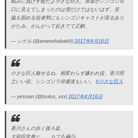
眠みに負けず観たよ小さな巨人。香坂がシンゴジ矢
口に見えてしまったのは僕だけではないはず。笑
脇を固める役者勢にもシンゴジキャストが居るあり
がたみ。がんがって起きてて正解。
— シゲル (@amenohabakill)
2017年4月16日
小さな巨人魅せるね。相変わらず嫌われ役、香川照
之いい役。シンゴジラ俳優達もいい。
#小さな巨人
— yesman (@brutus_xxx)
2017年4月16日
香川さんの歩く後ろ姿、
大和田常務と……カブる😂💦