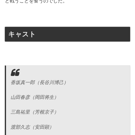
と戦うことを誓うのでした。
キャスト
香坂真一郎（長谷川博己）
山田春彦（岡田将生）
三島祐里（芳根京子）
渡部久志（安田顕）