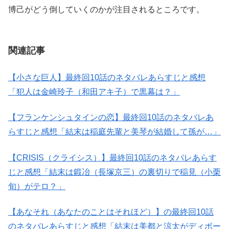
博己がどう倒していくのかが注目されるところです。
関連記事
【小さな巨人】最終回10話のネタバレあらすじと感想
「犯人は金崎玲子（和田アキ子）で黒幕は？」
【フランケンシュタインの恋】最終回10話のネタバレあ
らすじと感想「結末は稲庭先輩と美琴が結婚して孫が…」
【CRISIS（クライシス）】最終回10話のネタバレあらす
じと感想「結末は鍛冶（長塚京三）の裏切りで稲見（小栗
旬）がテロ？」
【あなそれ（あなたのことはそれほど）】の最終回10話
のネタバレあらすじと感想「結末は美都と涼太がディボー