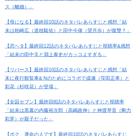
ス（離婚）」
【母になる】最終回10話のネタバレあらすじと感想「結
末は柏崎広（道枝駿佑）と田中今偉（望月歩）が復讐？」
【恋ヘタ】最終回12話のネタバレあらすじと視聴率&感想
「結末の田中圭と淵上泰史がカッコよすぎる」
【リバース】最終回10話のネタバレあらすじと感想「結
末に夜行観覧車& Nのためにコラボで成瀬（窪田正孝）と
彩花（杉咲花）が登場」
【女囚セブン】最終回8話のネタバレあらすじと視聴率
「結末は黒幕の内藤裕次郎（高嶋政伸）と神渡琴音（剛力
彩芽）が親子だった」
【ボク、運命の人です】最終回10話のネタバレあらすじ