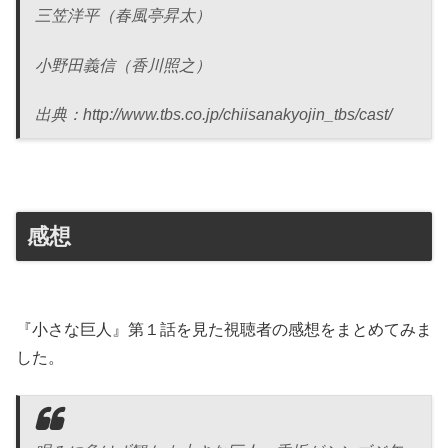
三笠洋平（春風亭昇太）
小野田義信（香川照之）
出典：http://www.tbs.co.jp/chiisanakyojin_tbs/cast/
感想
『小さな巨人』第１話を見た視聴者の感想をまとめてみま
した。