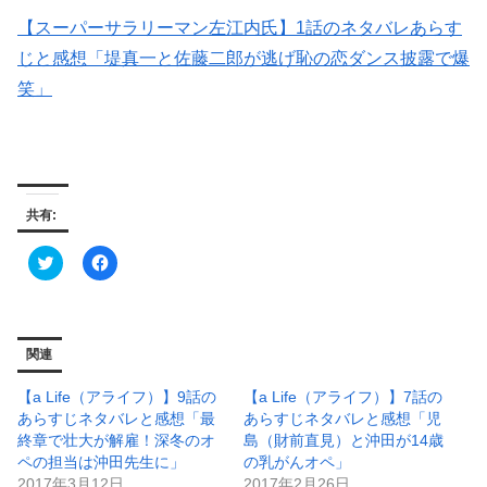
【スーパーサラリーマン左江内氏】1話のネタバレあらす
じと感想「堤真一と佐藤二郎が逃げ恥の恋ダンス披露で爆
笑」
共有:
ク
F
リ
a
ッ
c
ク
e
し
b
て
o
T
o
関連
w
k
i
で
t
共
【a Life（アライフ）】9話の
【a Life（アライフ）】7話の
t
有
e
す
あらすじネタバレと感想「最
あらすじネタバレと感想「児
r
る
終章で壮大が解雇！深冬のオ
島（財前直見）と沖田が14歳
で
に
共
は
ペの担当は沖田先生に」
の乳がんオペ」
有
ク
2017年3月12日
2017年2月26日
(
リ