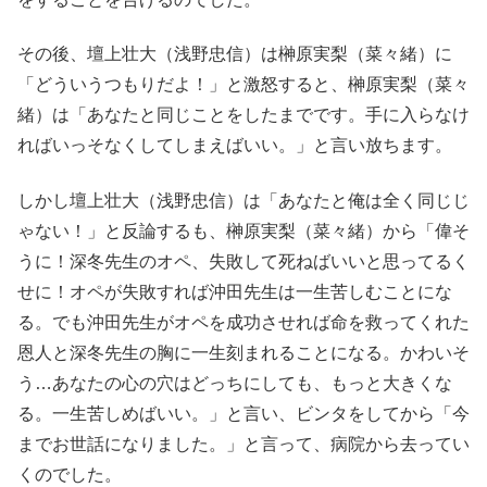
その後、壇上壮大（浅野忠信）は榊原実梨（菜々緒）に
「どういうつもりだよ！」と激怒すると、榊原実梨（菜々
緒）は「あなたと同じことをしたまでです。手に入らなけ
ればいっそなくしてしまえばいい。」と言い放ちます。
しかし壇上壮大（浅野忠信）は「あなたと俺は全く同じじ
ゃない！」と反論するも、榊原実梨（菜々緒）から「偉そ
うに！深冬先生のオペ、失敗して死ねばいいと思ってるく
せに！オペが失敗すれば沖田先生は一生苦しむことにな
る。でも沖田先生がオペを成功させれば命を救ってくれた
恩人と深冬先生の胸に一生刻まれることになる。かわいそ
う…あなたの心の穴はどっちにしても、もっと大きくな
る。一生苦しめばいい。」と言い、ビンタをしてから「今
までお世話になりました。」と言って、病院から去ってい
くのでした。