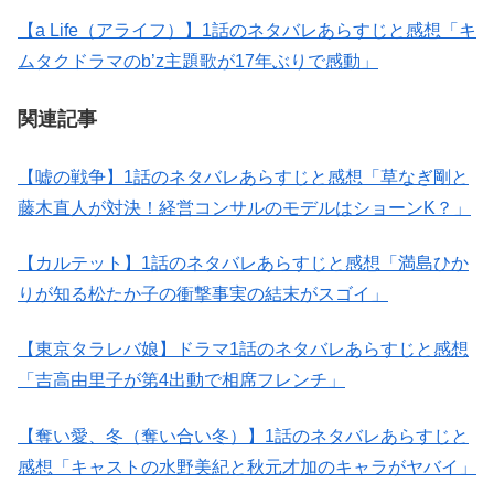
【a Life（アライフ）】1話のネタバレあらすじと感想「キ
ムタクドラマのb’z主題歌が17年ぶりで感動」
関連記事
【嘘の戦争】1話のネタバレあらすじと感想「草なぎ剛と
藤木直人が対決！経営コンサルのモデルはショーンK？」
【カルテット】1話のネタバレあらすじと感想「満島ひか
りが知る松たか子の衝撃事実の結末がスゴイ」
【東京タラレバ娘】ドラマ1話のネタバレあらすじと感想
「吉高由里子が第4出動で相席フレンチ」
【奪い愛、冬（奪い合い冬）】1話のネタバレあらすじと
感想「キャストの水野美紀と秋元才加のキャラがヤバイ」