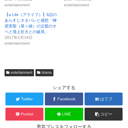
新
ッ
entertainment
entertainment
し
ク
い
し
ウ
て
【a Life（アライフ）】6話の
ィ
く
あらすじネタバレと感想「榊
ン
だ
ド
さ
原実梨（菜々緒）の父親のオ
ウ
い
ペと壇上壮大との破局」
で
(
開
新
2017年2月19日
き
し
entertainment
ま
い
す
ウ
)
ィ
ン
ド
ウ
で
開
entertainment
drama
き
ま
す
)
シェアする
Twitter
Facebook
はてブ
Pocket
LINE
コピー
男気プレスをフォローする