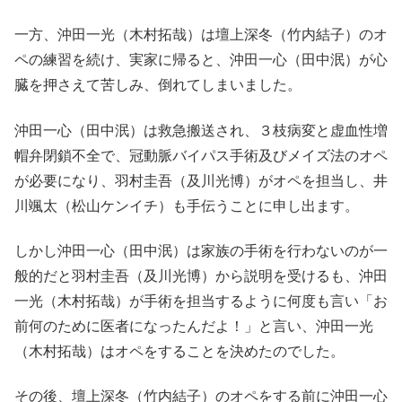
一方、沖田一光（木村拓哉）は壇上深冬（竹内結子）のオ
ペの練習を続け、実家に帰ると、沖田一心（田中泯）が心
臓を押さえて苦しみ、倒れてしまいました。
沖田一心（田中泯）は救急搬送され、３枝病変と虚血性増
帽弁閉鎖不全で、冠動脈バイパス手術及びメイズ法のオペ
が必要になり、羽村圭吾（及川光博）がオペを担当し、井
川颯太（松山ケンイチ）も手伝うことに申し出ます。
しかし沖田一心（田中泯）は家族の手術を行わないのが一
般的だと羽村圭吾（及川光博）から説明を受けるも、沖田
一光（木村拓哉）が手術を担当するように何度も言い「お
前何のために医者になったんだよ！」と言い、沖田一光
（木村拓哉）はオペをすることを決めたのでした。
その後、壇上深冬（竹内結子）のオペをする前に沖田一心