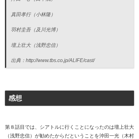
真田孝行（小林隆）
羽村圭吾（及川光博）
壇上壮大（浅野忠信）
出典：http://www.tbs.co.jp/ALIFE/cast/
感想
第８話目では、シアトルに行くことになったのは壇上壮大
（浅野忠信）が勧めたからだということを沖田一光（木村