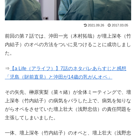
2021.09.26
2017.03.05
前回の第７話では、沖田一光（木村拓哉）が壇上深冬（竹
内結子）のオペの方法をついに見つけることに成功しまし
た。
⇒
【a Life（アライフ）】7話のネタバレあらすじと感想
「児島（財前直見）と沖田が14歳の乳がんオペ」
その矢先、榊原実梨（菜々緒）が全体ミーティングで、壇
上深冬（竹内結子）の病気をバラした上で、病気を知りな
がらオペをさせていた壇上壮大（浅野忠信）の責任問題を
主張してしまいました。
一体、壇上深冬（竹内結子）のオペと、壇上壮大（浅野忠