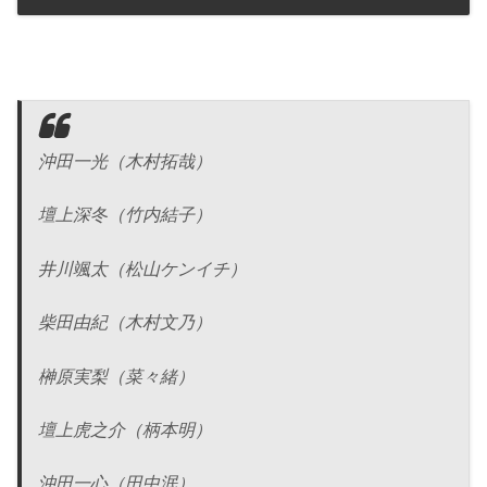
沖田一光（木村拓哉）
壇上深冬（竹内結子）
井川颯太（松山ケンイチ）
柴田由紀（木村文乃）
榊原実梨（菜々緒）
壇上虎之介（柄本明）
沖田一心（田中泯）