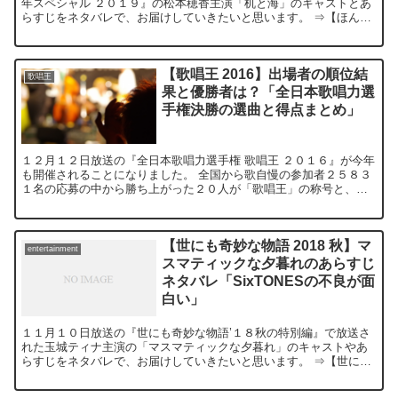
年スペシャル ２０１９』の松本穂香主演「机と海」のキャストとあ
らすじをネタバレで、お届けしていきたいと思います。 ⇒【ほんと
にあった怖い話（ほん怖 2019）】中条あやみ主演ネ...
【歌唱王 2016】出場者の順位結
歌唱王
果と優勝者は？「全日本歌唱力選
手権決勝の選曲と得点まとめ」
１２月１２日放送の『全日本歌唱力選手権 歌唱王 ２０１６』が今年
も開催されることになりました。 全国から歌自慢の参加者２５８３
１名の応募の中から勝ち上がった２０人が「歌唱王」の称号と、優
勝賞金２００万円をかけて戦います。 司会は今年もウ...
【世にも奇妙な物語 2018 秋】マ
entertainment
スマティックな夕暮れのあらすじ
ネタバレ「SixTONESの不良が面
白い」
１１月１０日放送の『世にも奇妙な物語’１８秋の特別編』で放送さ
れた玉城ティナ主演の「マスマティックな夕暮れ」のキャストやあ
らすじをネタバレで、お届けしていきたいと思います。 ⇒【世にも
奇妙な物語 2018 秋】クリスマスの怪物のネタバレあ...