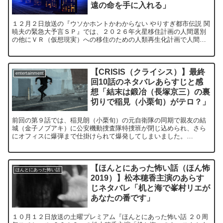
遠の命を手に入れる」
１２月２日放送の『ウソかホントかわからない やりすぎ都市伝説 関
暁夫の緊急大予言ＳＰ』では、２０２６年火星移住計画の人間選別
の他にＶＲ（仮想現実）への移住のための人類再生化計画で人間選
別も行われていると言います。 果たしてＶＲ（仮想現実）...
【CRISIS（クライシス）】最終
entertainment
回10話のネタバレあらすじと感
想「結末は鍛冶（長塚京三）の裏
切りで稲見（小栗旬）がテロ？」
前回の第９話では、稲見朗（小栗旬）の元自衛隊の同期で親友の結
城（金子ノブアキ）に公安機動捜査隊特捜班が閉じ込められ、さら
にオフィスに爆弾まで仕掛けられて爆発してしまいました。
⇒【CRISIS（クライシス）】9話のネタバレあらすじと感想「...
【ほんとにあった怖い話（ほん怖
ほんとにあった怖い話
2019）】松本穂香主演のあらす
じネタバレ「机と海で峯村リエが
あなたの番です」
１０月１２日放送の土曜プレミアム『ほんとにあった怖い話 ２０周