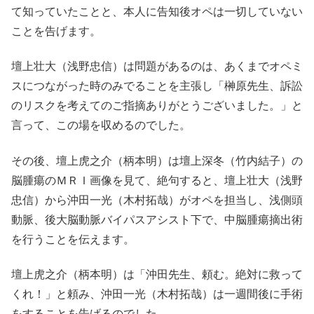
て知っていたことと、本人に告知後オペは一切していない
ことを告げます。
壇上壮大（浅野忠信）は問題があるのは、あくまでオペミ
スにつながった時のみでることを主張し「榊原先生、訴訟
のリスクを考えてのご指摘ありがとうございました。」と
言って、この場を収めるのでした。
その後、壇上虎之介（柄本明）は壇上深冬（竹内結子）の
脳腫瘍のＭＲＩ画像を見て、絶句すると、壇上壮大（浅野
忠信）から沖田一光（木村拓哉）がオペを担当し、浅側頭
動脈、後大脳動脈バイパスアシスト下で、中脳腫瘍摘出術
を行うことを伝えます。
壇上虎之介（柄本明）は「沖田先生、頼む。絶対に救って
くれ！」と頼み、沖田一光（木村拓哉）は一週間後に手術
をすることを告げるのでした。