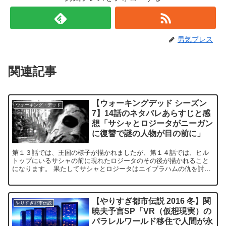
男気プレス
関連記事
【ウォーキングデッド シーズン
ウォーキング・デッド
7】14話のネタバレあらすじと感
想「サシャとロジータがニーガン
に復讐で謎の人物が目の前に」
第１３話では、王国の様子が描かれましたが、第１４話では、ヒル
トップにいるサシャの前に現れたロジータのその後が描かれること
になります。 果たしてサシャとロジータはエイブラハムの仇を討つ
ことができるのか？ 続きが気になる『ウォーキング・デッ...
【やりすぎ都市伝説 2016 冬】関
やりすぎ都市伝説
暁夫予言SP「VR（仮想現実）の
パラレルワールド移住で人間が永