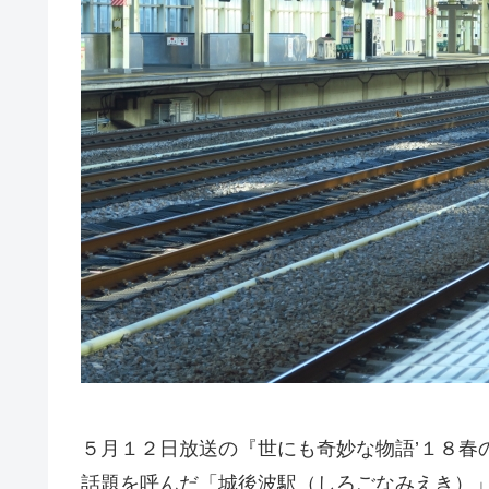
５月１２日放送の『世にも奇妙な物語’１８春
話題を呼んだ「城後波駅（しろごなみえき）