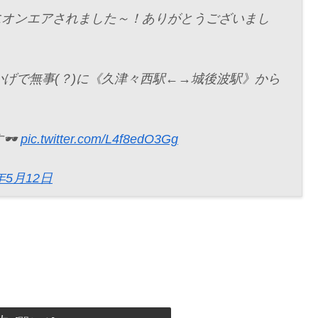
事にオンエアされました～！ありがとうございまし
げで無事(？)に《久津々西駅←→城後波駅》から
️
pic.twitter.com/L4f8edO3Gg
年5月12日