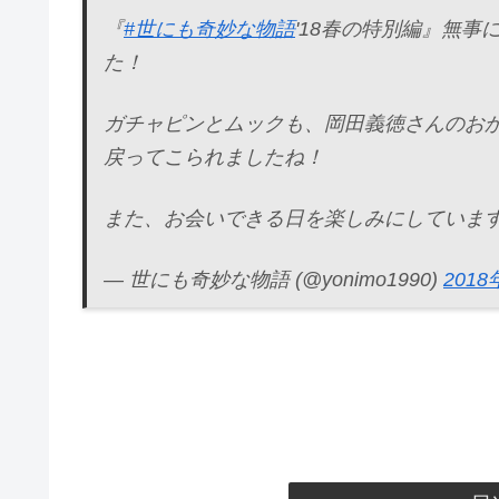
『
#世にも奇妙な物語
'18春の特別編』無
た！
ガチャピンとムックも、岡田義徳さんのおか
戻ってこられましたね！
また、お会いできる日を楽しみにしています
— 世にも奇妙な物語 (@yonimo1990)
2018