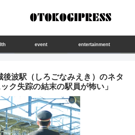
lth
event
entertainment
春】城後波駅（しろごなみえき）のネタ
ック失踪の結末の駅員が怖い」