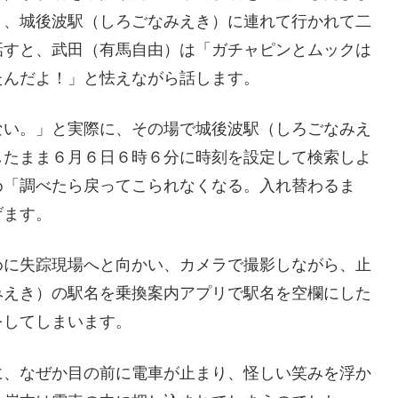
と、城後波駅（しろごなみえき）に連れて行かれて二
話すと、武田（有馬自由）は「ガチャピンとムックは
たんだよ！」と怯えながら話します。
ない。」と実際に、その場で城後波駅（しろごなみえ
したまま６月６日６時６分に時刻を設定して検索しよ
め「調べたら戻ってこられなくなる。入れ替わるま
げます。
めに失踪現場へと向かい、カメラで撮影しながら、止
みえき）の駅名を乗換案内アプリで駅名を空欄にした
をしてしまいます。
に、なぜか目の前に電車が止まり、怪しい笑みを浮か