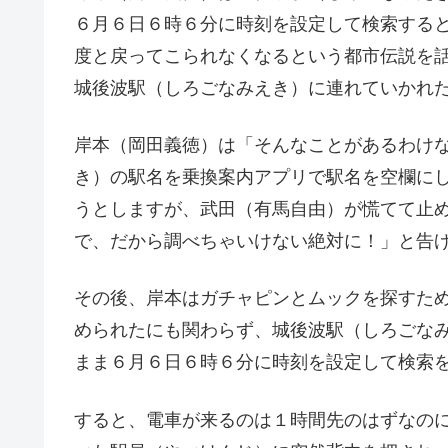
６月６日６時６分に時刻を設定して検索する
度と戻ってこられなくなるという都市伝説を
城後波駅（しろごなみえき）に連れていかれ
岸本（岡田義徳）は「そんなことがあるわけ
き）の駅名を乗換案内アプリで駅名を空欄に
うとしますが、武田（有馬自由）が慌てて止
で、だから調べちゃいけない絶対に！」と告
その後、岸本はガチャピンとムックを探すた
められたにも関わらず、城後波駅（しろごな
まま６月６日６時６分に時刻を設定して検索
すると、電車が来るのは１時間先のはずなの